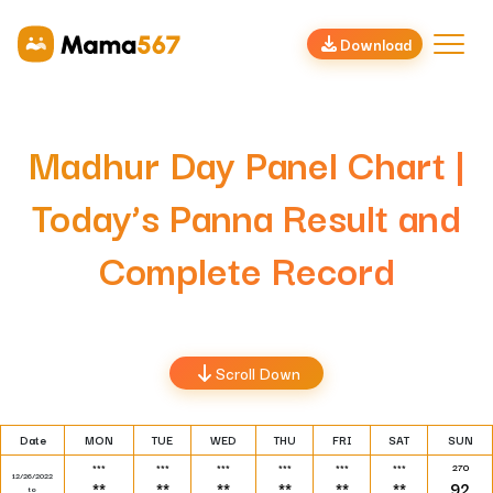
Download
Madhur Day Panel Chart |
Today’s Panna Result and
Complete Record
Scroll Down
Date
MON
TUE
WED
THU
FRI
SAT
SUN
***
***
***
***
***
***
270
12/26/2022
**
**
**
**
**
**
92
to